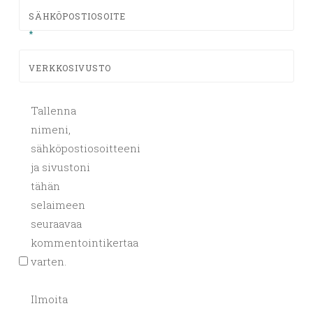
SÄHKÖPOSTIOSOITE
*
VERKKOSIVUSTO
Tallenna
nimeni,
sähköpostiosoitteeni
ja sivustoni
tähän
selaimeen
seuraavaa
kommentointikertaa
varten.
Ilmoita