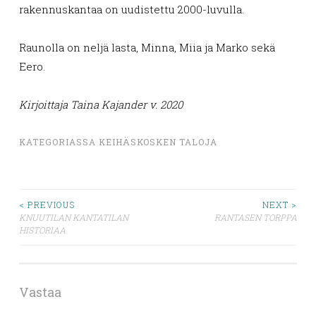
rakennuskantaa on uudistettu 2000-luvulla.
Raunolla on neljä lasta, Minna, Miia ja Marko sekä
Eero.
Kirjoittaja Taina Kajander v. 2020
KATEGORIASSA
KEIHÄSKOSKEN TALOJA
Artikkelien
< PREVIOUS
NEXT >
KNUUTILAN KANTATILAN
RANTASEN TORPPA
HISTORIAA
selaus
Vastaa