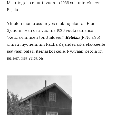
Maurits, joka muutti vuonna 1936 sukunimekseen
Rajala.
Ylitalon mailla asui myös mäkitupalainen Frans
Sjöholm. Hän osti vuonna 1920 vuokraamansa
”Ketola-nimisen tonttialueen”.
Ketolan
(R:No 2:36)
omisti myöhemmin Rauha Kajander, joka eläkkeelle
jäätyään palasi Keihäskoskelle. Nykyään Ketola on
jälleen osa Ylitaloa.