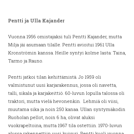
Pentti ja Ulla Kajander
Vuonna 1956 omistajaksi tuli Pentti Kajander, mutta
Milja jäi asumaan tilalle. Pentti avioitui 1961 Ulla
Kronströmin kanssa. Heille syntyi kolme lasta: Taina,
Tarmo ja Rauno.
Pentti jatkoi tilan kehittämistä. Jo 1959 oli
valmistunut uusi karjarakennus, jossa oli navetta,
talli, sikala ja karjakeittiö. 60-luvun lopulla talossa oli
traktori, mutta vielä hevonenkin. Lehmiä oli viisi,
muutama sika ja noin 250 kanaa. Ullan syntymäkodin
Ruoholan pellot, noin 6 ha, olivat aluksi
vuokrapeltoina, mutta 1967 tila ostettiin. 1970-luvun
alussa rakennettiin uusi kuivuri. Pentti kuoli vuonna