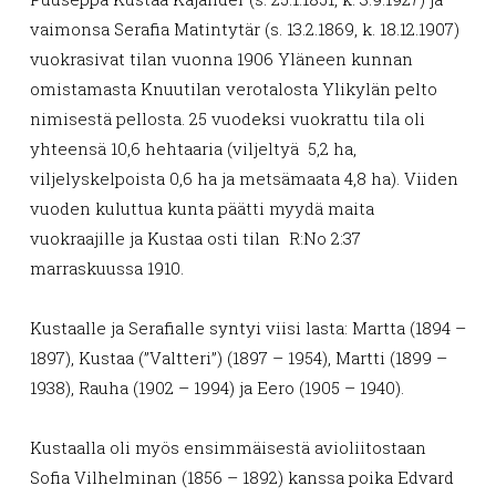
vaimonsa Serafia Matintytär (s. 13.2.1869, k. 18.12.1907)
vuokrasivat tilan vuonna 1906 Yläneen kunnan
omistamasta Knuutilan verotalosta Ylikylän pelto
nimisestä pellosta. 25 vuodeksi vuokrattu tila oli
yhteensä 10,6 hehtaaria (viljeltyä 5,2 ha,
viljelyskelpoista 0,6 ha ja metsämaata 4,8 ha). Viiden
vuoden kuluttua kunta päätti myydä maita
vuokraajille ja Kustaa osti tilan R:No 2:37
marraskuussa 1910.
Kustaalle ja Serafialle syntyi viisi lasta: Martta (1894 –
1897), Kustaa (”Valtteri”) (1897 – 1954), Martti (1899 –
1938), Rauha (1902 – 1994) ja Eero (1905 – 1940).
Kustaalla oli myös ensimmäisestä avioliitostaan
Sofia Vilhelminan (1856 – 1892) kanssa poika Edvard