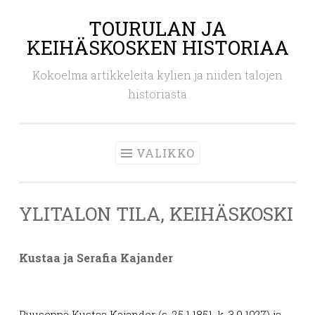
TOURULAN JA
Siirry
KEIHÄSKOSKEN HISTORIAA
sisältöön
Kokoelma artikkeleita kylien ja niiden talojen
historiasta
VALIKKO
YLITALON TILA, KEIHÄSKOSKI
Kustaa ja Serafia Kajander
Puuseppä Kustaa Kajander (s. 25.1.1851, k. 3.9.1927) ja