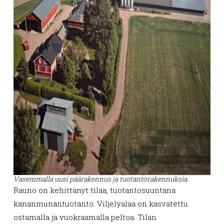
Vasemmalla uusi päärakennus ja tuotantorakennuksia.
Rauno on kehittänyt tilaa, tuotantosuuntana
kananmunantuotanto. Viljelyalaa on kasvatettu
ostamalla ja vuokraamalla peltoa. Tilan