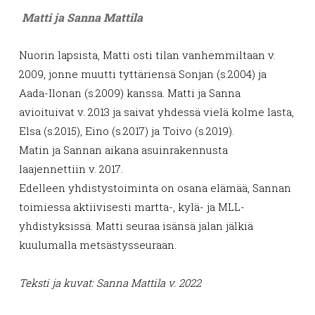
Matti ja Sanna Mattila
Nuorin lapsista, Matti osti tilan vanhemmiltaan v.
2009, jonne muutti tyttäriensä Sonjan (s.2004) ja
Aada-Ilonan (s.2009) kanssa. Matti ja Sanna
avioituivat v. 2013 ja saivat yhdessä vielä kolme lasta,
Elsa (s.2015), Eino (s.2017) ja Toivo (s.2019).
Matin ja Sannan aikana asuinrakennusta
laajennettiin v. 2017.
Edelleen yhdistystoiminta on osana elämää, Sannan
toimiessa aktiivisesti martta-, kylä- ja MLL-
yhdistyksissä. Matti seuraa isänsä jalan jälkiä
kuulumalla metsästysseuraan.
Teksti ja kuvat: Sanna Mattila v. 2022