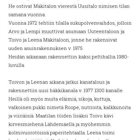
He ostivat Mäkitalon vierestä Uusitalo nimisen tilan
samana vuonna.
Vuonna 1972 tehtiin tilalla sukupolvenvaihdos, jolloin
Arvo ja Lempi muuttivat asumaan Uuteentaloon ja
Toivo ja Leena Mäkitaloon, jonne he rakensivat
uuden asuinrakennuksen v. 1975.
Heidän aikanaan rakennettiin kaksi peltihallia 1980-
luvulla.
Toivon ja Leenan aikana jatkui kanatalous ja
rakennettiin uusi häkkikanala v. 1977 1300 kanalle.
Heillä oli myös muita eläimiä, sikoja, kuttuja,
valkoinen pukki nimetä Roope, nutrioita, kalkkunoita
ja viiriäisiä. Maatilan töiden lisäksi Toivo kävi
kirvesmiehenä Lähdemäellä ja myöhemmin
kolmivuorotöissä paperitehtaalla. Leena toimi