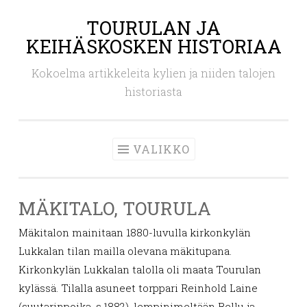
TOURULAN JA
Siirry
KEIHÄSKOSKEN HISTORIAA
sisältöön
Kokoelma artikkeleita kylien ja niiden talojen
historiasta
VALIKKO
MÄKITALO, TOURULA
Mäkitalon mainitaan 1880-luvulla kirkonkylän
Lukkalan tilan mailla olevana mäkitupana.
Kirkonkylän Lukkalan talolla oli maata Tourulan
kylässä. Tilalla asuneet torppari Reinhold Laine
(suutarinpoika, s.1882), lempinimeltään Rellu ja