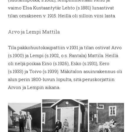
vaimo Elsa Kustaantytär Lehto (s.1881) lunastivat
tilan omakseen v. 1915. Heillä oli silloin viisi lasta.
Arvo ja Lempi Mattila
Tila pakkohuutokaupattiin v.1931 ja tilan ostivat Arvo
(s.1900) ja Lempi (s.1902, o.s. Rantala) Mattila. Heillä
oli neljä poikaa Eino (s.1926), Esko (s.1931), Eero
(s.1933) ja Toivo (s.1939). Mäkitalon asuinrakennus oli
alun perin 1800-luvun lopulta, sitä peruskorjattiin
Arvon ja Lempin aikana.