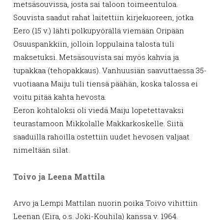
metsäsouvissa, josta sai taloon toimeentuloa.
Souvista saadut rahat laitettiin kirjekuoreen, jotka
Eero (15 v.) lähti polkupyörällä viemään Oripään
Osuuspankkiin, jolloin loppulaina talosta tuli
maksetuksi. Metsäsouvista sai myös kahvia ja
tupakkaa (tehopakkaus). Vanhuusiän saavuttaessa 35-
vuotiaana Maiju tuli tiensä päähän, koska talossa ei
voitu pitää kahta hevosta.
Eeron kohtaloksi oli viedä Maiju lopetettavaksi
teurastamoon Mikkolalle Makkarkoskelle. Siitä
saaduilla rahoilla ostettiin uudet hevosen valjaat
nimeltään silat.
Toivo ja Leena Mattila
Arvo ja Lempi Mattilan nuorin poika Toivo vihittiin
Leenan (Eira, o.s. Joki-Kouhila) kanssa v. 1964.