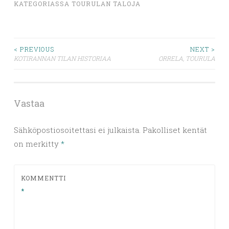
KATEGORIASSA
TOURULAN TALOJA
Artikkelien
< PREVIOUS
NEXT >
KOTIRANNAN TILAN HISTORIAA
ORRELA, TOURULA
selaus
Vastaa
Sähköpostiosoitettasi ei julkaista.
Pakolliset kentät
on merkitty
*
KOMMENTTI
*