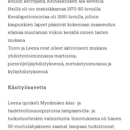
koulun keittäjänä, Keihäskosken ala-asteella.
Heillä oli iso mansikkamaa 1970-80 luvuilla.
Kesälapsitoimintaa oli 1990-luvulla, jolloin
kaupunkien lapset pääsivät kokemaan maaseudun
elämää muutaman viikon kesällä omien lasten
mukana.
Toivo ja Leena ovat olleet aktiivisesti mukana
yhdistystoiminnassa martoissa,
pienviljelijäyhdistyksessä, metsästysseurassa ja
kyläyhdistyksessä.
Käsityönavetta
Leena opiskeli Mynämäen käsi- ja
taideteollisuusopistossa lampaanvilla- ja
turkistuotteiden valmistusta. Innoituksena oli hänen
50-vuotislahjakseen saamat lampaan turkistossut,