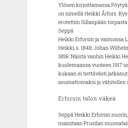
Ylösen kirjoittamassa Pöytyä
on nimellä Heikki Årfors. Kys
erotettiin Sillanpään torpasta 
Seppä.
Heikki Erforsin ja vaimonsa L
Heikki, s. 1848, Johan Wilhelm, 
1858. Näistä vanhin Heikki He
kuolemaansa vuoteen 1917 sa
kukaan ei tiettävästi jatkanut
asumattomaksi ja vähitellen
Erforsin talon väkeä
Seppä Heikki Erforsin nuorin
mainitaan Prusilan muonatalo