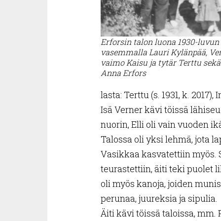
Erforsin talon luona 1930-luvun
vasemmalla Lauri Kylänpää, Ver
vaimo Kaisu ja tytär Terttu sekä
Anna Erfors
lasta: Terttu (s. 1931, k. 2017), I
Isä Verner kävi töissä lähiseu
nuorin, Elli oli vain vuoden i
Talossa oli yksi lehmä, jota l
Vasikkaa kasvatettiin myös. S
teurastettiin, äiti teki puolet
oli myös kanoja, joiden muni
perunaa, juureksia ja sipulia.
Äiti kävi töissä taloissa, mm. 