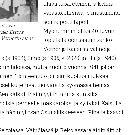
tilava tupa, eteinen ja kylmä
varasto. Hirsisiä, jo mustuneita
seiniä peitti tapetti.
 alussa
Myöhemmin, ehkä 40-luvun
ner Erfors,
 Vernerin sisar
lopulla taloon saatiin sähkö.
Verner ja Kaisu saivat neljä
rja (s. 1934), Simo (s. 1936, k. 2020) ja Elli (s. 1940).
dun taloissa, mutta kuoli jo vuonna 1941, jolloin
käinen. Toimeentulo oli isän kuoltua niukkaa.
apset kuljettivat tienvarsilla syömässä heinää.
en kaikki lihat myytiin, mutta kun sika
 lihoista perheelle makkaroiksi ja syltyksi. Kaisulla
sta hän myi osan Osuusliikkeeseen. Pihalla kasvoi
Peltolassa, Väinölässä ja Rekolassa ja äidin äiti oli