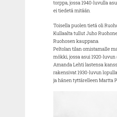
torppa, jossa 1940-luvulla as
ei tiedetä mitään.
Toisella puolen tietä oli Ruoho
Kullaalta tullut Juho Ruohon
Ruohosen kauppana.
Peltolan tilan omistamalle ma
mökki, jossa asui 1920-luvun 
Amanda Lehti lastensa kanssa
rakensivat 1930-luvun lopull
ja hänen tyttärelleen Martta Pe