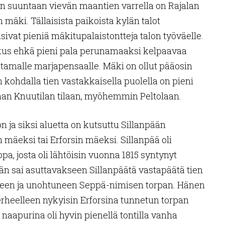
n suuntaan vievän maantien varrella on Rajalan
n mäki. Tällaisista paikoista kylän talot
sivat pieniä mäkitupalaistontteja talon työväelle.
oskus ehkä pieni pala perunamaaksi kelpaavaa
tamalle marjapensaalle. Mäki on ollut pääosin
 kohdalla tien vastakkaisella puolella on pieni
jaan Knuutilan tilaan, myöhemmin Peltolaan.
n ja siksi aluetta on kutsuttu Sillanpään
 mäeksi tai Erforsin mäeksi. Sillanpää oli
pa, josta oli lähtöisin vuonna 1815 syntynyt
än sai asuttavakseen Sillanpäätä vastapäätä tien
inneen ja unohtuneen Seppä-nimisen torpan. Hänen
erheelleen nykyisin Erforsina tunnetun torpan
 naapurina oli hyvin pienellä tontilla vanha