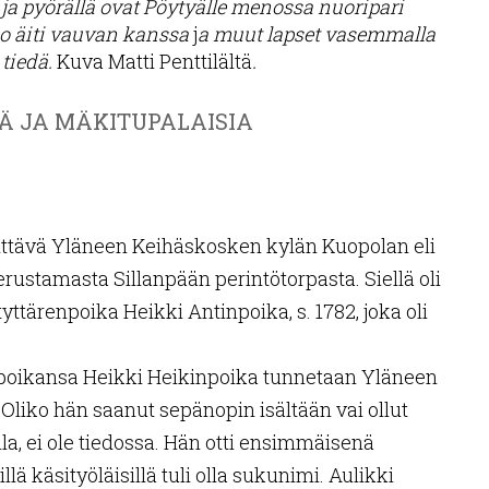
ja pyörällä ovat Pöytyälle menossa nuoripari
ko äiti vauvan kanssa
j
a muut lapset vasemmalla
 tiedä.
Kuva Matti Penttilältä
.
Ä JA MÄKITUPALAISIA
tsittävä Yläneen Keihäskosken kylän Kuopolan eli
erustamasta Sillanpään perintötorpasta. Siellä oli
tyttärenpoika Heikki Antinpoika, s. 1782, joka oli
poikansa Heikki Heikinpoika tunnetaan Yläneen
 Oliko hän saanut sepänopin isältään vai ollut
la, ei ole tiedossa. Hän otti ensimmäisenä
lä käsityöläisillä tuli olla sukunimi. Aulikki