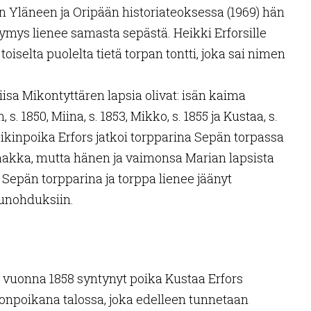
n Yläneen ja Oripään historiateoksessa (1969) hän
ymys lienee samasta sepästä. Heikki Erforsille
toiselta puolelta tietä torpan tontti, joka sai nimen
iisa Mikontyttären lapsia olivat: isän kaima
s. 1850, Miina, s. 1853, Mikko, s. 1855 ja Kustaa, s.
ikinpoika Erfors jatkoi torpparina Sepän torpassa
akka, mutta hänen ja vaimonsa Marian lapsista
 Sepän torpparina ja torppa lienee jäänyt
 unohduksiin.
, vuonna 1858 syntynyt poika Kustaa Erfors
npoikana talossa, joka edelleen tunnetaan