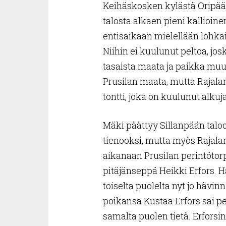
Keihäskosken kylästä Oripää
talosta alkaen pieni kallioine
entisaikaan mielellään lohkai
Niihin ei kuulunut peltoa, j
tasaista maata ja paikka muu
Prusilan maata, mutta Rajalan
tontti, joka on kuulunut alku
Mäki päättyy Sillanpään taloo
tienooksi, mutta myös Rajalan
aikanaan Prusilan perintötorp
pitäjänseppä Heikki Erfors. H
toiselta puolelta nyt jo häv
poikansa Kustaa Erfors sai p
samalta puolen tietä. Erforsin