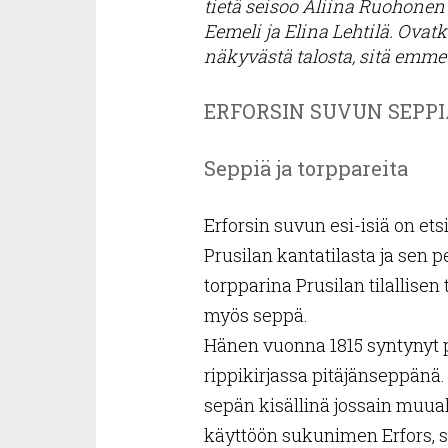
tietä seisoo Aliina Ruohonen 
Eemeli ja Elina Lehtilä. Ovat
näkyvästä talosta, sitä emme
ERFORSIN SUVUN SEPPI
Seppiä ja torppareita
Erforsin suvun esi-isiä on e
Prusilan kantatilasta ja sen p
torpparina Prusilan tilallisen 
myös seppä.
Hänen vuonna 1815 syntynyt 
rippikirjassa pitäjänseppänä.
sepän kisällinä jossain muual
käyttöön sukunimen Erfors, sil