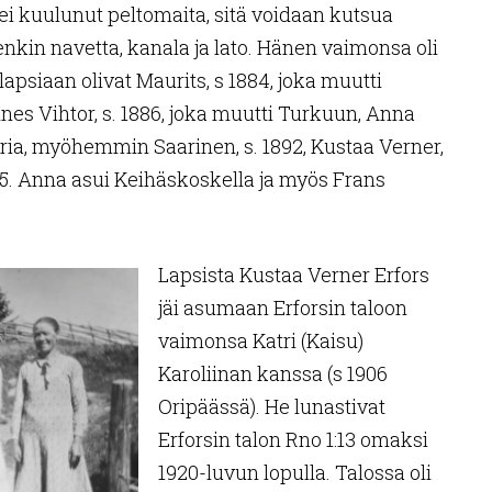
 ei kuulunut peltomaita, sitä voidaan kutsua
enkin navetta, kanala ja lato. Hänen vaimonsa oli
 lapsiaan olivat Maurits, s 1884, joka muutti
 Vihtor, s. 1886, joka muutti Turkuun, Anna
aria, myöhemmin Saarinen, s. 1892, Kustaa Verner,
905. Anna asui Keihäskoskella ja myös Frans
Lapsista Kustaa Verner Erfors
jäi asumaan Erforsin taloon
vaimonsa Katri (Kaisu)
Karoliinan kanssa (s 1906
Oripäässä). He lunastivat
Erforsin talon Rno 1:13 omaksi
1920-luvun lopulla. Talossa oli