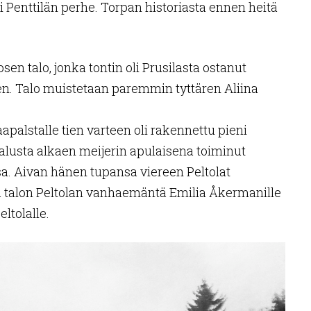
ui Penttilän perhe. Torpan historiasta ennen heitä
sen talo, jonka tontin oli Prusilasta ostanut
en. Talo muistetaan paremmin tyttären Aliina
apalstalle tien varteen oli rakennettu pieni
alusta alkaen meijerin apulaisena toiminut
. Aivan hänen tupansa viereen Peltolat
a talon Peltolan vanhaemäntä Emilia Åkermanille
ltolalle.