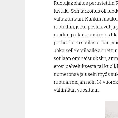
Ruotujakolaitos perustettiin 
luvulla. Sen tarkoitus oli lu
valtakuntaan. Kunkin maakunn
ruotuihin, jotka pestasivat ja 
ruodun palkata uusi mies tila
perheelleen sotilastorpan, vu
Jokaiselle sotilaalle annettiin
sotilaan ominaisuuksiin, amma
erosi palveluksesta tai kuoli,
numeronsa ja usein myös suku
ruotuarmeijan noin 14 vuorokau
vähintään vuosittain.