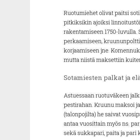
Ruotumiehet olivat paitsi sot
pitkiksikin ajoiksi linnoitus
rakentamiseen 1750-luvulla. 
perkaamiseen, kruununpoltti
korjaamiseen jne. Komennukset 
mutta niistä maksettiin kuit
Sotamiesten palkat ja el
Astuessaan ruotuväkeen jalk
pestirahan. Kruunu maksoi jal
(talonpojilta) he saivat vuosi
antaa vuosittain myös ns. par
sekä sukkapari, paita ja pari