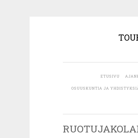
TOU
Siirry
sisältöön
ETUSIVU
AJAN
OSUUSKUNTIA JA YHDISTYKSI
RUOTUJAKOLAI