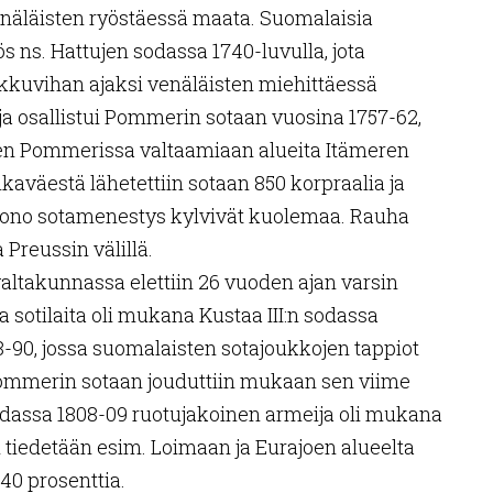
näläisten ryöstäessä maata. Suomalaisia
s ns. Hattujen sodassa 1740-luvulla, jota
kkuvihan ajaksi venäläisten miehittäessä
 osallistui Pommerin sotaan vuosina 1757-62,
een Pommerissa valtaamiaan alueita Itämeren
lkaväestä lähetettiin sotaan 850 korpraalia ja
huono sotamenestys kylvivät kuolemaa. Rauha
 Preussin välillä.
ltakunnassa elettiin 26 vuoden ajan varsin
a sotilaita oli mukana Kustaa III:n sodassa
-90, jossa suomalaisten sotajoukkojen tappiot
Pommerin sotaan jouduttiin mukaan sen viime
dassa 1808-09 ruotujakoinen armeija oli mukana
 tiedetään esim. Loimaan ja Eurajoen alueelta
 40 prosenttia.