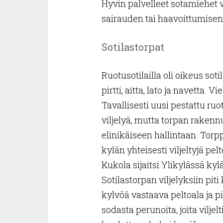
Hyvin palvelleet sotamiehet 
sairauden tai haavoittumisen t
Sotilastorpat
Ruotusotilailla oli oikeus sot
pirtti, aitta, lato ja navetta. V
Tavallisesti uusi pestattu ruo
viljelyä, mutta torpan raken
elinikäiseen hallintaan. Torpp
kylän yhteisesti viljeltyjä p
Kukola sijaitsi Ylikylässä k
Sotilastorpan viljelyksiin piti
kylvöä vastaava peltoala ja p
sodasta perunoita, joita viljel