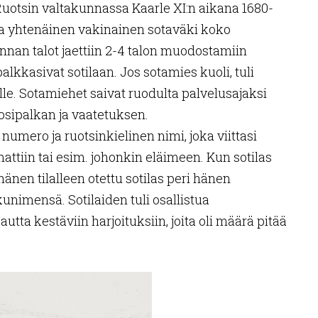
Ruotsin valtakunnassa Kaarle XI:n aikana 1680-
oda yhtenäinen vakinainen sotaväki koko
an talot jaettiin 2-4 talon muodostamiin
palkkasivat sotilaan. Jos sotamies kuoli, tuli
lle. Sotamiehet saivat ruodulta palvelusajaksi
osipalkan ja vaatetuksen.
 numero ja ruotsinkielinen nimi, joka viittasi
ttiin tai esim. johonkin eläimeen. Kun sotilas
 hänen tilalleen otettu sotilas peri hänen
nimensä. Sotilaiden tuli osallistua
tta kestäviin harjoituksiin, joita oli määrä pitää