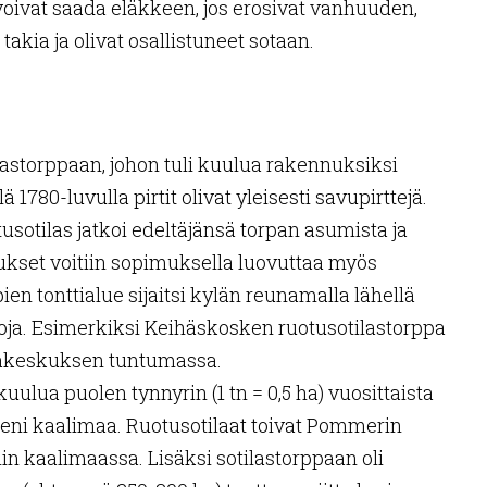
voivat saada eläkkeen, jos erosivat vanhuuden,
akia ja olivat osallistuneet sotaan.
ilastorppaan, johon tuli kuulua rakennuksiksi
ielä 1780-luvulla pirtit olivat yleisesti savupirttejä.
tusotilas jatkoi edeltäjänsä torpan asumista ja
nukset voitiin sopimuksella luovuttaa myös
ien tonttialue sijaitsi kylän reunamalla lähellä
eltoja. Esimerkiksi Keihäskosken ruotusotilastorppa
yläkeskuksen tuntumassa.
 kuulua puolen tynnyrin (1 tn = 0,5 ha) vuosittaista
ieni kaalimaa. Ruotusotilaat toivat Pommerin
tiin kaalimaassa. Lisäksi sotilastorppaan oli