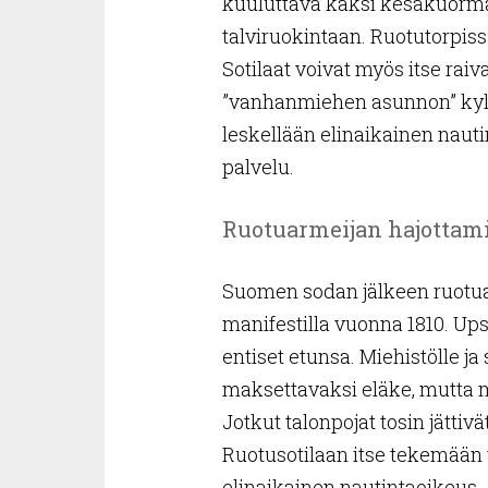
kuuluttava kaksi kesäkuormaa
talviruokintaan. Ruotutorpissa
Sotilaat voivat myös itse raiva
”vanhanmiehen asunnon” kylän
leskellään elinaikainen naut
palvelu.
Ruotuarmeijan hajottam
Suomen sodan jälkeen ruotuar
manifestilla vuonna 1810. Upse
entiset etunsa. Miehistölle ja
maksettavaksi eläke, mutta m
Jotkut talonpojat tosin jättiv
Ruotusotilaan itse tekemään to
elinaikainen nautintaoikeus.