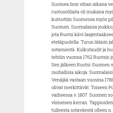
Suomea Ison vihan aikana ve
ruotusotilaita oli mukana myö
kutsuttiin Suomessa myös pi
Suomen. Suomalaisia joukkoja
jota Ruotsi kävi laajentaaks
eteläpuolella. Turun läänin ja
sotamiestä. Kulkutaudit ja 
tehtiin vuonna 1762 Ruotsin ja
Sen jälkeen Ruotsi-Suomen va
rauhallisia aikoja. Suomalaisi
Venäjää vastaan vuosina 1788
olivat merkittävät. Toiseen 
vaiheessa v. 1807. Suomen so
viimeisen kerran. Tappioiden
tulleesta sotaväestä olleen n.