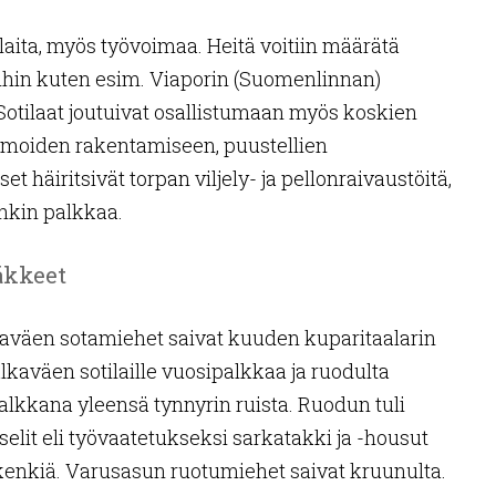
ilaita, myös työvoimaa. Heitä voitiin määrätä
töihin kuten esim. Viaporin (Suomenlinnan)
Sotilaat joutuivat osallistumaan myös koskien
moiden rakentamiseen, puustellien
häiritsivät torpan viljely- ja pellonraivaustöitä,
enkin palkkaa.
äkkeet
aväen sotamiehet saivat kuuden kuparitaalarin
kaväen sotilaille vuosipalkkaa ja ruodulta
palkkana yleensä tynnyrin ruista. Ruodun tuli
selit eli työvaatetukseksi sarkatakki ja -housut
 kenkiä. Varusasun ruotumiehet saivat kruunulta.