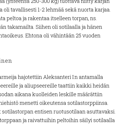
 (yhteensä 250-300 kg) tuottava niitty karjan
 oli tavallisesti 1-2 lehmää sekä nuorta karjaa.
ta peltoa ja rakentaa itselleen torpan, ns.
 takamailta. Siihen oli sotilaalla ja hänen
intaoikeus. Ehtona oli vähintään 25 vuoden
inen
meija hajotettiin Aleksanteri I:n antamalla
ereille ja aliupseereille taattiin kaikki heidän
 sodan aikana kuolleiden leskille määrättiin
iehistö menetti oikeutensa sotilastorppiinsa.
ät sotilastorpan entisen ruotusotilaan asuttavaksi.
rppaan ja raivattuihin peltoihin säilyi sotilaalla