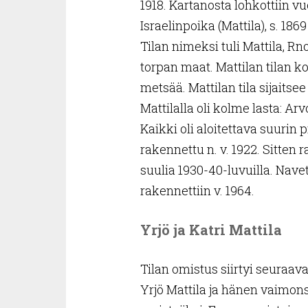
1918. Kartanosta lohkottiin v
Israelinpoika (Mattila), s. 186
Tilan nimeksi tuli Mattila, Rn
torpan maat. Mattilan tilan ko
metsää. Mattilan tila sijaitse
Mattilalla oli kolme lasta: Arvo, 
Kaikki oli aloitettava suurin 
rakennettu n. v. 1922. Sitten r
suulia 1930-40-luvuilla. Nave
rakennettiin v. 1964.
Yrjö ja Katri Mattila
Tilan omistus siirtyi seuraava
Yrjö Mattila ja hänen vaimonsa 