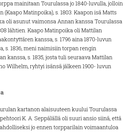
rppa mainitaan Tourulassa jo 1840-luvulla, jolloin
on (Kaapo Matinpoika), s. 1803. Kaapon isä Matts
s, joka oli asunut vaimonsa Annan kanssa Tourulassa
808 lähtien. Kaapo Matinpoika oli Mattilan
akontyttären kanssa, s. 1796 aina 1870-luvun
sa, s. 1836, meni naimisiin torpan rengin
an kanssa, s. 1835, josta tuli seuraava Mattilan
ho Wilhelm, ryhtyi isänsä jälkeen 1900- luvun
la
rulan kartanon alaisuuteen kuului Tourulassa
toori K. A. Seppälällä oli suuri ansio siinä, että
ahdolliseksi jo ennen torpparilain voimaantuloa