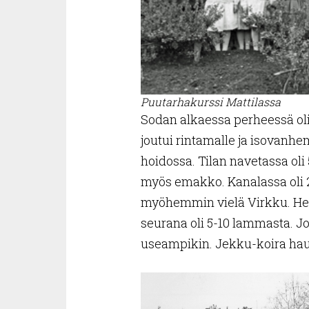
Puutarhakurssi Mattilassa
Sodan alkaessa perheessä oli 
joutui rintamalle ja isovanh
hoidossa. Tilan navetassa oli
myös emakko. Kanalassa oli 20
myöhemmin vielä Virkku. Hevo
seurana oli 5-10 lammasta. Jo
useampikin. Jekku-koira haukk