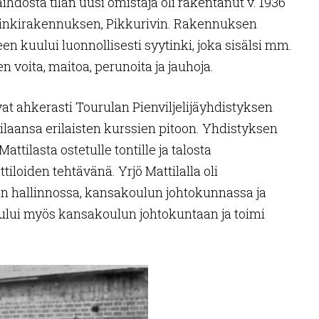
ihdosta tilan uusi omistaja oli rakentanut v. 1936
tinkirakennuksen, Pikkurivin. Rakennuksen
n kuului luonnollisesti syytinki, joka sisälsi mm.
n voita, maitoa, perunoita ja jauhoja.
uivat ahkerasti Tourulan Pienviljelijäyhdistyksen
ilaansa erilaisten kurssien pitoon. Yhdistyksen
attilasta ostetulle tontille ja talosta
iloiden tehtävänä. Yrjö Mattilalla oli
 hallinnossa, kansakoulun johtokunnassa ja
uului myös kansakoulun johtokuntaan ja toimi
distyksessä