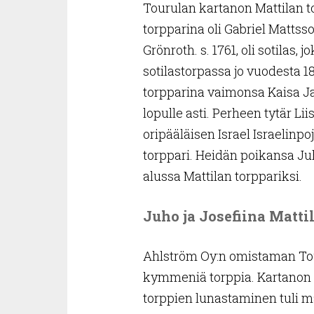
Tourulan kartanon Mattilan to
torpparina oli Gabriel Mattss
Grönroth. s. 1761, oli sotila
sotilastorpassa jo vuodesta 1
torpparina vaimonsa Kaisa Ja
lopulle asti. Perheen tytär Lii
oripääläisen Israel Israelinpoj
torppari. Heidän poikansa Ju
alussa Mattilan torppariksi.
Juho ja Josefiina Matti
Ahlström Oy:n omistaman Tou
kymmeniä torppia. Kartanon peh
torppien lunastaminen tuli m