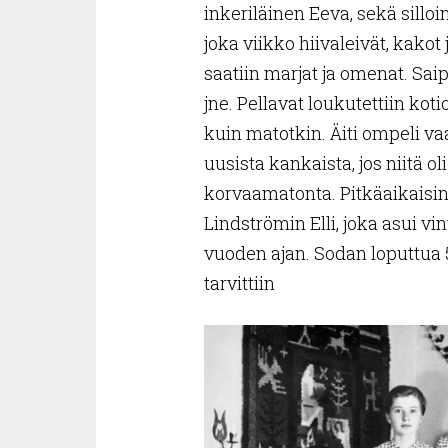
inkeriläinen Eeva, sekä silloin
joka viikko hiivaleivät, kako
saatiin marjat ja omenat. Sai
jne. Pellavat loukutettiin koti
kuin matotkin. Äiti ompeli va
uusista kankaista, jos niitä ol
korvaamatonta. Pitkäaikaisin 
Lindströmin Elli, joka asui vin
vuoden ajan. Sodan loputtua 50
tarvittiin