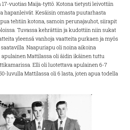
 17-vuotias Maija-tyttö. Kotona tietysti leivottiin
t ja hapanleivät. Kesäisin omasta puutarhasta
ppua tehtiin kotona, samoin perunajauhot, siirapit
oloissa. Tuvassa kehrättiin ja kudottiin niin sukat
atteita yleensä vanhoja vaatteita purkaen ja myös
i saatavilla. Naapuriapu oli noina aikoina
apulainen Mattilassa oli äidin ikäinen tuttu
ttikamarissa. Elli oli luotettava apulainen 6-7
-luvulla Mattilassa oli 6 lasta, joten apua todella