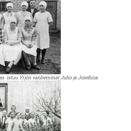
as. istuu Yrjön vanhemmat Juho ja Josefiina