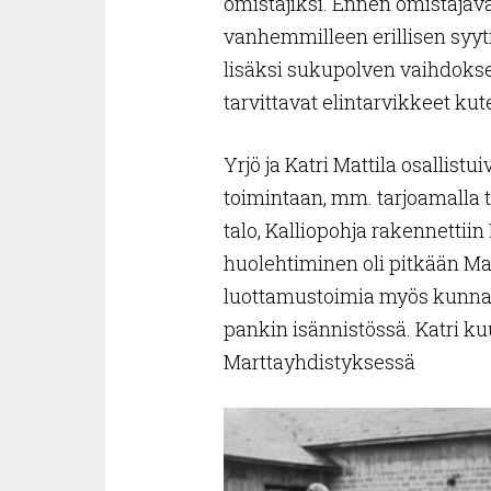
omistajiksi. Ennen omistajava
vanhemmilleen erillisen syy
lisäksi sukupolven vaihdoksee
tarvittavat elintarvikkeet kute
Yrjö ja Katri Mattila osallist
toimintaan, mm. tarjoamalla t
talo, Kalliopohja rakennettiin M
huolehtiminen oli pitkään Matt
luottamustoimia myös kunnan
pankin isännistössä. Katri k
Marttayh