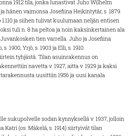
uonna 1912 tila, jonka lunastivat Juho Wilhelm
9 ja hänen vaimonsa Josefiina Heikintytär, s. 1879.
o 1:110 ja siihen tulivat kuulumaan neljän entisen
oksi tuli n. 8 ha peltoa ja noin kaksinkertainen ala
e Juvankosken tien varrella. Juho ja Josefiina
s. 1900, Yrjö, s. 1903 ja Elli, s. 1910.
piirtein tyhjästä. Tilan asuinrakennus on
akennettiin navetta v. 1927, aitta v. 1929 ja kaksi
ttarakennusta uusittiin 1956 ja uusi kanala
lle sukupolvelle sodan kynnyksellä v. 1937, jolloin
Katri (os. Mäkelä, s. 1914) siirtyivät tilan