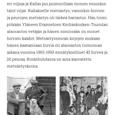
eri viljoja ja Kallas pui puimurillaan monen muunkin
talot viljat. Kallakselle metsästys, varsinkin hirvien
ja peurojen metsästys oli tärkeä harrastus. Hän toimi
pitkään Yläneen Erämiehien Keihäskosken-Tourulan
alaosaston vetäjän ja hänen nimissään on monet
hirvien kaadot. Metsästysseuran kirjojen mukaan
hänen kaatamiaan hirviä oli alaosaston toiminnan
aikana vuosina 1965-1993 ennätykselliset 43 hirveä ja
26 peuraa. Koskihuhdassa on aina kasvatettu
metsästyskoiria.