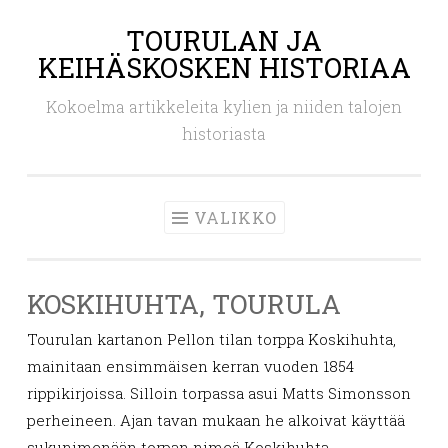
TOURULAN JA
Siirry
KEIHÄSKOSKEN HISTORIAA
sisältöön
Kokoelma artikkeleita kylien ja niiden talojen
historiasta
VALIKKO
KOSKIHUHTA, TOURULA
Tourulan kartanon Pellon tilan torppa Koskihuhta,
mainitaan ensimmäisen kerran vuoden 1854
rippikirjoissa. Silloin torpassa asui Matts Simonsson
perheineen. Ajan tavan mukaan he alkoivat käyttää
sukunimenään torpan nimeä Koskihuhta.