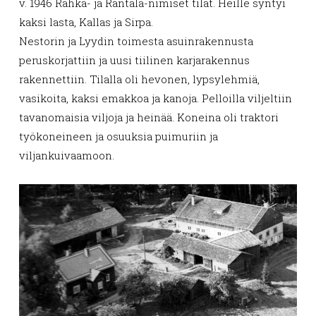
v. 1946 Rahka- ja Rantala-nimiset tilat. Heille syntyi
kaksi lasta, Kallas ja Sirpa.
Nestorin ja Lyydin toimesta asuinrakennusta
peruskorjattiin ja uusi tiilinen karjarakennus
rakennettiin. Tilalla oli hevonen, lypsylehmiä,
vasikoita, kaksi emakkoa ja kanoja. Pelloilla viljeltiin
tavanomaisia viljoja ja heinää. Koneina oli traktori
työkoneineen ja osuuksia puimuriin ja
viljankuivaamoon.