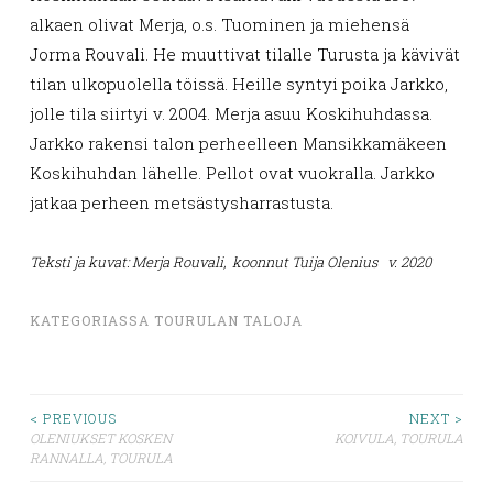
alkaen olivat Merja, o.s. Tuominen ja miehensä
Jorma Rouvali. He muuttivat tilalle Turusta ja kävivät
tilan ulkopuolella töissä. Heille syntyi poika Jarkko,
jolle tila siirtyi v. 2004. Merja asuu Koskihuhdassa.
Jarkko rakensi talon perheelleen Mansikkamäkeen
Koskihuhdan lähelle. Pellot ovat vuokralla. Jarkko
jatkaa perheen metsästysharrastusta.
Teksti ja kuvat: Merja Rouvali, koonnut Tuija Olenius v. 2020
KATEGORIASSA
TOURULAN TALOJA
Artikkelien
< PREVIOUS
NEXT >
OLENIUKSET KOSKEN
KOIVULA, TOURULA
RANNALLA, TOURULA
selaus