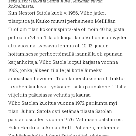
sekä siskot Helka ja Selma.
Kuva Heikkilän suvun
kokoelmasta.
Kun Nestori Satola kuoli v. 1956, Vilho jatkoi
tilanpitoa ja Kauko muutti perheineen Mellilään.
Tuolloin tilan kokonaispinta-ala oli noin 40 ha, josta
peltoa oli 24 ha. Tila oli karjatilana Vilhon isännyyden
alkuvuosina. Lypsäviä lehmiä oli 10-12, joiden
hoitamisessa perheettömällä isännällä oli apunaan
karjanhoitaja. Vilho Satola luopui karjasta vuonna
1962, jonka jälkeen tilalle jäi kotieläimeksi
ainoastaan hevonen. Tilan koneistuksena oli traktori
ja siihen kuuluvat työkoneet sekä puimakone. Tilalla
viljeltiin pääasiassa vehnää ja kauraa.
Vilho Satolan kuoltua vuonna 1972 perikunta myi
tilan. Juhani Satola osti setänsä tilasta Satolan
palstan osuuden vuonna 1976. Välimäen palstan osti
Esko Heikkilä ja Arolan Antti Pöllänen, molemmat
Keihäskoskelta. Juhani Satola viljeli yhdessä