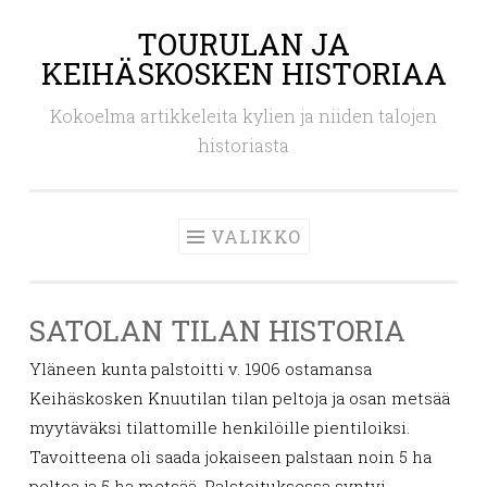
TOURULAN JA
Siirry
KEIHÄSKOSKEN HISTORIAA
sisältöön
Kokoelma artikkeleita kylien ja niiden talojen
historiasta
VALIKKO
SATOLAN TILAN HISTORIA
Yläneen kunta palstoitti v. 1906 ostamansa
Keihäskosken Knuutilan tilan peltoja ja osan metsää
myytäväksi tilattomille henkilöille pientiloiksi.
Tavoitteena oli saada jokaiseen palstaan noin 5 ha
peltoa ja 5 ha metsää. Palstoituksessa syntyi