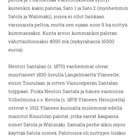
kuitenkin kaksi palstaa, Sato 1 ja Sato 2 (myöhemmin
Satola ja Wälimäki), joissa ei ollut lainkaan
varsinaista peltoa, mutta sen sijaan noin 9 ha niittyä
kummassakin. Kunta arvioi kummankin palstan
vähittäishinnaksi 4000 mk (nykyrahassa 16000
euroa).
Nestori Santalan (s. 1870) vanhemmat olivat
muuttaneet 1830-luvulla Längelmäeltä Yläneelle,
ensin Tourulaan ja sitten Vainionperän Santalan
torppaan. Poika Nestori Santala ja hänen vaimonsa
Vilhelmiina o.s. Ketola (s. 1878 Yläneen Heinijoella)
ostivat v. 1912 Yläneen kunnalta molemmat edellä
mainitut Knuutilan palstat, jotka saivat kaupassa
nimet Satola ja Wälimäki. Samalla perhe alkoi myös
käyttää Satola-nimeä. Palstoissa oli niittyjen lisäksi