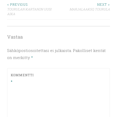
Artikkelien
< PREVIOUS
NEXT >
TOURULAN KARTANON UUSI
MARJALAAKSO, TOURULA
AIKA
selaus
Vastaa
Sähköpostiosoitettasi ei julkaista.
Pakolliset kentät
on merkitty
*
KOMMENTTI
*