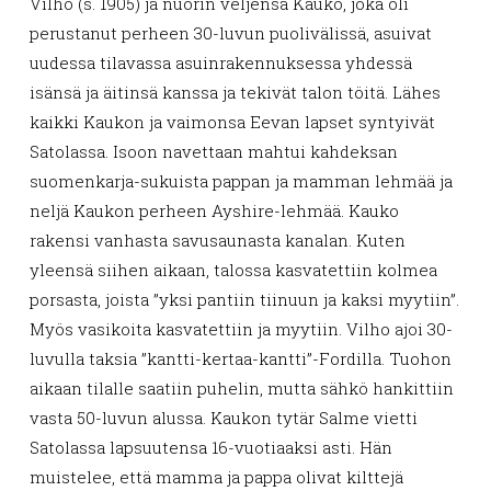
Vilho (s. 1905) ja nuorin veljensä Kauko, joka oli
perustanut perheen 30-luvun puolivälissä, asuivat
uudessa tilavassa asuinrakennuksessa yhdessä
isänsä ja äitinsä kanssa ja tekivät talon töitä. Lähes
kaikki Kaukon ja vaimonsa Eevan lapset syntyivät
Satolassa. Isoon navettaan mahtui kahdeksan
suomenkarja-sukuista pappan ja mamman lehmää ja
neljä Kaukon perheen Ayshire-lehmää. Kauko
rakensi vanhasta savusaunasta kanalan. Kuten
yleensä siihen aikaan, talossa kasvatettiin kolmea
porsasta, joista ”yksi pantiin tiinuun ja kaksi myytiin”.
Myös vasikoita kasvatettiin ja myytiin. Vilho ajoi 30-
luvulla taksia ”kantti-kertaa-kantti”-Fordilla. Tuohon
aikaan tilalle saatiin puhelin, mutta sähkö hankittiin
vasta 50-luvun alussa. Kaukon tytär Salme vietti
Satolassa lapsuutensa 16-vuotiaaksi asti. Hän
muistelee, että mamma ja pappa olivat kilttejä