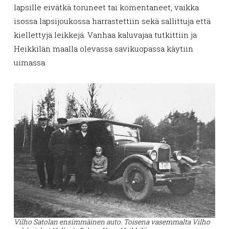
lapsille eivätkä toruneet tai komentaneet, vaikka
isossa lapsijoukossa harrastettiin sekä sallittuja että
kiellettyjä leikkejä. Vanhaa kaluvajaa tutkittiin ja
Heikkilän maalla olevassa savikuopassa käytiin
uimassa.
Vilho Satolan ensimmäinen auto. Toisena vasemmalta Vilho