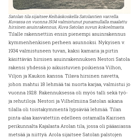
Satolan tila sijaitsee Keihäskoskella Satolantien varrella.
Kuvassa on vuonna 1934 valmistunut punamullalla maalattu
hirsinen asuinrakennus,
Kuva Satolan suvun kokoelmasta.
Tilalle rakennettiin ensin pienempi asuinrakennus
kymmenhenkisen perheen asunnoksi. Nykyisen v.
1934 valmistuneen tuvan, kaksi kamaria ja pirtin
käsittävän hirsisen asuinrakennuksen Nestori Satola
rakensi yhdessä jo aikuistuvien poikiensa Vilhon,
Viljon ja Kaukon kanssa. Tilava hirsinen navetta,
johon mahtui 18 lehmää tai nuorta karjaa, valmistui jo
vuonna 1928. Rakennuksessa oli myös talli sekä työ-
ja rehutiloja. Nestori ja Vilhelmiina Satolan aikana
tilalla oli toistakymmentä lypsävää lehmää. Tilan
pinta-alaa kasvatettiin edelleen ostamalla Kairisen
perikunnalta Kajalasta Arolan tila, jossa oli pääasiassa
metsää ja niittyä. Arola sijaitsee Satolan palstojen