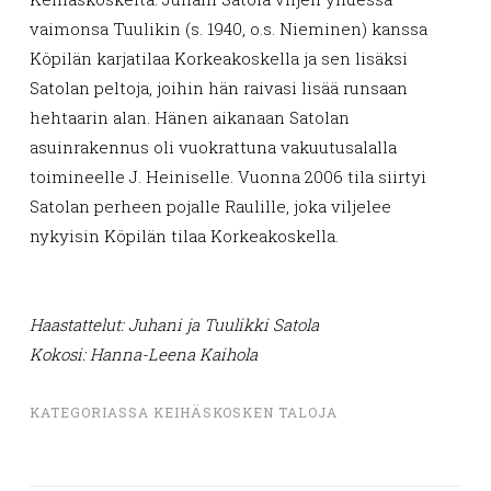
vaimonsa Tuulikin (s. 1940, o.s. Nieminen) kanssa
Köpilän karjatilaa Korkeakoskella ja sen lisäksi
Satolan peltoja, joihin hän raivasi lisää runsaan
hehtaarin alan. Hänen aikanaan Satolan
asuinrakennus oli vuokrattuna vakuutusalalla
toimineelle J. Heiniselle. Vuonna 2006 tila siirtyi
Satolan perheen pojalle Raulille, joka viljelee
nykyisin Köpilän tilaa Korkeakoskella.
Haastattelut: Juhani ja Tuulikki Satola
Kokosi: Hanna-Leena Kaihola
KATEGORIASSA
KEIHÄSKOSKEN TALOJA