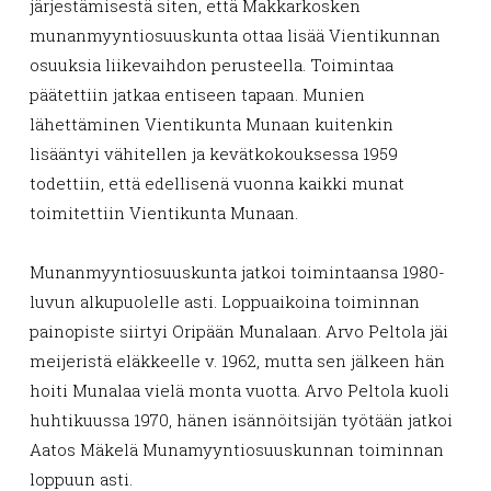
järjestämisestä siten, että Makkarkosken
munanmyyntiosuuskunta ottaa lisää Vientikunnan
osuuksia liikevaihdon perusteella. Toimintaa
päätettiin jatkaa entiseen tapaan. Munien
lähettäminen Vientikunta Munaan kuitenkin
lisääntyi vähitellen ja kevätkokouksessa 1959
todettiin, että edellisenä vuonna kaikki munat
toimitettiin Vientikunta Munaan.
Munanmyyntiosuuskunta jatkoi toimintaansa 1980-
luvun alkupuolelle asti. Loppuaikoina toiminnan
painopiste siirtyi Oripään Munalaan. Arvo Peltola jäi
meijeristä eläkkeelle v. 1962, mutta sen jälkeen hän
hoiti Munalaa vielä monta vuotta. Arvo Peltola kuoli
huhtikuussa 1970, hänen isännöitsijän työtään jatkoi
Aatos Mäkelä Munamyyntiosuuskunnan toiminnan
loppuun asti.