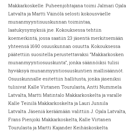
Makkarkoskelle. Puheenjohtajana toimi Jalmari Ojala
Latvalta ja Martti Väinölä selosti kokousväelle
munanmyyntisuuskunnan toimintaa,
laatukysymyksiä jne. Kokouksessa tehtiin
koemerkintä, jossa saatiin 23 jäsentä merkitsemään
yhteensä 1690 osuuskunnan osuutta. Kokouksessa
päätettiin suositella perustettavaksi ”Makkarkosken
munanmyyntiosuuskunta”, jonka säännöiksi tulisi
hyväksyä munanmyyntiosuuskuntien mallisäännöt.
Osuuskunnalle esitettiin hallitusta, jonka jäseniksi
tulisivat Kalle Virtanen Tourulasta, Antti Nummela
Latvalta, Martti Matintalo Makkarkoskelta ja varalle
Kalle Teinilä Makkarkoskelta ja Lauri Junnila
Latvalta. Jäseniä keräämään valittiin J. Ojala Latvalta,
Frans Pienjoki Makkarkoskelta, Kalle Virtanen
Tourulasta ja Martti Kajander Keihäskoskelta.