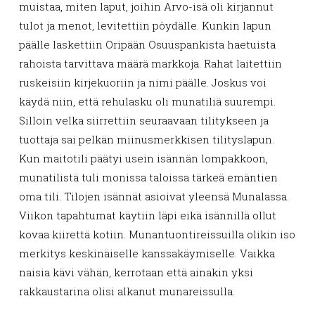
muistaa, miten laput, joihin Arvo-isä oli kirjannut
tulot ja menot, levitettiin pöydälle. Kunkin lapun
päälle laskettiin Oripään Osuuspankista haetuista
rahoista tarvittava määrä markkoja. Rahat laitettiin
ruskeisiin kirjekuoriin ja nimi päälle. Joskus voi
käydä niin, että rehulasku oli munatiliä suurempi.
Silloin velka siirrettiin seuraavaan tilitykseen ja
tuottaja sai pelkän miinusmerkkisen tilityslapun.
Kun maitotili päätyi usein isännän lompakkoon,
munatilistä tuli monissa taloissa tärkeä emäntien
oma tili. Tilojen isännät asioivat yleensä Munalassa.
Viikon tapahtumat käytiin läpi eikä isännillä ollut
kovaa kiirettä kotiin. Munantuontireissuilla olikin iso
merkitys keskinäiselle kanssakäymiselle. Vaikka
naisia kävi vähän, kerrotaan että ainakin yksi
rakkaustarina olisi alkanut munareissulla.