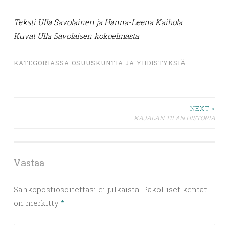
Teksti Ulla Savolainen ja Hanna-Leena Kaihola
Kuvat Ulla Savolaisen kokoelmasta
KATEGORIASSA
OSUUSKUNTIA JA YHDISTYKSIÄ
Artikkelien
NEXT >
KAJALAN TILAN HISTORIA
selaus
Vastaa
Sähköpostiosoitettasi ei julkaista.
Pakolliset kentät
on merkitty
*