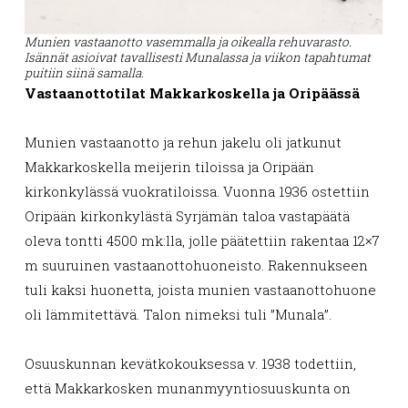
Munien vastaanotto vasemmalla ja oikealla rehuvarasto.
Isännät asioivat tavallisesti Munalassa ja viikon tapahtumat
puitiin siinä samalla.
Vastaanottotilat Makkarkoskella ja Oripäässä
Munien vastaanotto ja rehun jakelu oli jatkunut
Makkarkoskella meijerin tiloissa ja Oripään
kirkonkylässä vuokratiloissa. Vuonna 1936 ostettiin
Oripään kirkonkylästä Syrjämän taloa vastapäätä
oleva tontti 4500 mk:lla, jolle päätettiin rakentaa 12×7
m suuruinen vastaanottohuoneisto. Rakennukseen
tuli kaksi huonetta, joista munien vastaanottohuone
oli lämmitettävä. Talon nimeksi tuli ”Munala”.
Osuuskunnan kevätkokouksessa v. 1938 todettiin,
että Makkarkosken munanmyyntiosuuskunta on