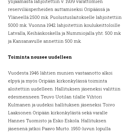
ylijäämästä lahjoitettiin v. 1939 varattomien
reserviläisperheiden auttamiseksi Oripäässä ja
Yläneellä 2500 mk. Puolustuslaitokselle lahjoitettiin
5000 mk. Vuonna 1942 lahjoitettiin koulukeittoloille
Latvalla, Keihäskoskella ja Nummiojalla yht. 500 mk
ja Kansanavulle annettiin 500 mk.
Toiminta nousee uudelleen
Vuodesta 1946 lähtien munien vastaanotto alkoi
elpyä ja myös Oripään kirkonkylässä toiminta
aloitettiin uudelleen. Hallituksen jäseneksi valittiin
edesmenneen Teuvo Uotilan tilalle Vihtori
Kulmanen ja uudeksi hallituksen jäseneksi Toivo
Laaksonen Oripään kirkonkylästä sekä varalle
Hannes Tuomisto ja Esko Eskola. Hallituksen
jäsenenä jatkoi Paavo Murto. 1950-luvun lopulla