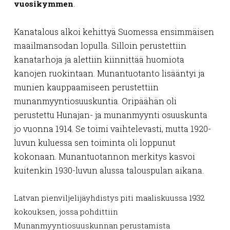
vuosikymmen
.
Kanatalous alkoi kehittyä Suomessa ensimmäisen
maailmansodan lopulla. Silloin perustettiin
kanatarhoja ja alettiin kiinnittää huomiota
kanojen ruokintaan. Munantuotanto lisääntyi ja
munien kauppaamiseen perustettiin
munanmyyntiosuuskuntia. Oripäähän oli
perustettu Hunajan- ja munanmyynti osuuskunta
jo vuonna 1914. Se toimi vaihtelevasti, mutta 1920-
luvun kuluessa sen toiminta oli loppunut
kokonaan. Munantuotannon merkitys kasvoi
kuitenkin 1930-luvun alussa talouspulan aikana.
Latvan pienviljelijäyhdistys piti maaliskuussa 1932
kokouksen, jossa pohdittiin
Munanmyyntiosuuskunnan perustamista