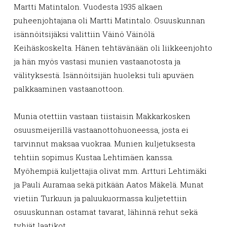
Martti Matintalon. Vuodesta 1935 alkaen
puheenjohtajana oli Martti Matintalo. Osuuskunnan
isännöitsijäksi valittiin Väinö Väinölä
Keihäskoskelta. Hänen tehtävänään oli liikkeenjohto
ja hän myös vastasi munien vastaanotosta ja
välityksestä. Isännöitsijän huoleksi tuli apuväen
palkkaaminen vastaanottoon.
Munia otettiin vastaan tiistaisin Makkarkosken
osuusmeijerillä vastaanottohuoneessa, josta ei
tarvinnut maksaa vuokraa. Munien kuljetuksesta
tehtiin sopimus Kustaa Lehtimäen kanssa.
Myöhempiä kuljettajia olivat mm. Artturi Lehtimäki
ja Pauli Auramaa sekä pitkään Aatos Mäkelä. Munat
vietiin Turkuun ja paluukuormassa kuljetettiin
osuuskunnan ostamat tavarat, lähinnä rehut sekä
tyhjät laatikot.