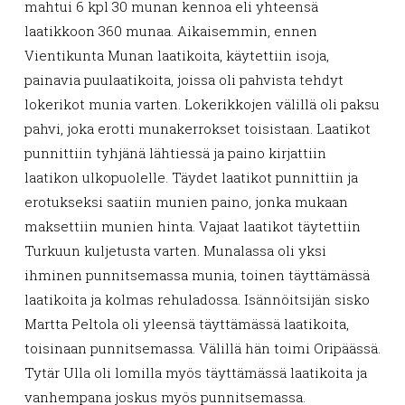
mahtui 6 kpl 30 munan kennoa eli yhteensä
laatikkoon 360 munaa. Aikaisemmin, ennen
Vientikunta Munan laatikoita, käytettiin isoja,
painavia puulaatikoita, joissa oli pahvista tehdyt
lokerikot munia varten. Lokerikkojen välillä oli paksu
pahvi, joka erotti munakerrokset toisistaan. Laatikot
punnittiin tyhjänä lähtiessä ja paino kirjattiin
laatikon ulkopuolelle. Täydet laatikot punnittiin ja
erotukseksi saatiin munien paino, jonka mukaan
maksettiin munien hinta. Vajaat laatikot täytettiin
Turkuun kuljetusta varten. Munalassa oli yksi
ihminen punnitsemassa munia, toinen täyttämässä
laatikoita ja kolmas rehuladossa. Isännöitsijän sisko
Martta Peltola oli yleensä täyttämässä laatikoita,
toisinaan punnitsemassa. Välillä hän toimi Oripäässä.
Tytär Ulla oli lomilla myös täyttämässä laatikoita ja
vanhempana joskus myös punnitsemassa.