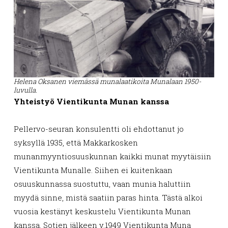
Helena Oksanen viemässä munalaatikoita Munalaan 1950-
luvulla.
Yhteistyö Vientikunta Munan kanssa
Pellervo-seuran konsulentti oli ehdottanut jo
syksyllä 1935, että Makkarkosken
munanmyyntiosuuskunnan kaikki munat myytäisiin
Vientikunta Munalle. Siihen ei kuitenkaan
osuuskunnassa suostuttu, vaan munia haluttiin
myydä sinne, mistä saatiin paras hinta. Tästä alkoi
vuosia kestänyt keskustelu Vientikunta Munan
kanssa. Sotien jälkeen v.1949 Vientikunta Muna