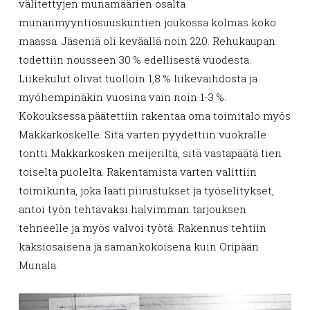
välitettyjen munamäärien osalta
munanmyyntiosuuskuntien joukossa kolmas koko
maassa. Jäseniä oli keväällä noin 220. Rehukaupan
todettiin nousseen 30 % edellisestä vuodesta.
Liikekulut olivat tuolloin 1,8 % liikevaihdosta ja
myöhempinäkin vuosina vain noin 1-3 %.
Kokouksessa päätettiin rakentaa oma toimitalo myös
Makkarkoskelle. Sitä varten pyydettiin vuokralle
tontti Makkarkosken meijeriltä, sitä vastapäätä tien
toiselta puolelta. Rakentamista varten valittiin
toimikunta, joka laati piirustukset ja työselitykset,
antoi työn tehtäväksi halvimman tarjouksen
tehneelle ja myös valvoi työtä. Rakennus tehtiin
kaksiosaisena ja samankokoisena kuin Oripään
Munala.