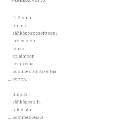
VERKKOSIVUSTO
Tallenna
nimeni,
sähköpostiosoitteeni
ja sivustoni
tähän
selaimeen
seuraavaa
kommentointikertaa
varten.
Ilmoita
sähköpostilla
tulevista
kommenteista.