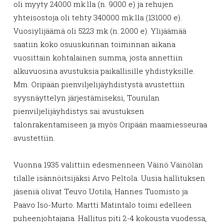
oli myyty 24000 mk:lla (n. 9000 e) ja rehujen
yhteisostoja oli tehty 340000 mk:lla (131000 e).
Vuosiylijäämä oli 5223 mk (n. 2000 e). Ylijäämää
saatiin koko osuuskunnan toiminnan aikana
vuosittain kohtalainen summa, josta annettiin
alkuvuosina avustuksia paikallisille yhdistyksille.
Mm. Oripään pienviljelijäyhdistystä avustettiin
syysnäyttelyn järjestämiseksi, Tourulan
pienviljelijäyhdistys sai avustuksen
talonrakentamiseen ja myös Oripään maamiesseuraa
avustettiin.
Vuonna 1935 valittiin edesmenneen Väinö Väinölän
tilalle isännöitsijäksi Arvo Peltola. Uusia hallituksen
jäseniä olivat Teuvo Uotila, Hannes Tuomisto ja
Paavo Iso-Murto. Martti Matintalo toimi edelleen
puheenjohtajana. Hallitus piti 2-4 kokousta vuodessa,