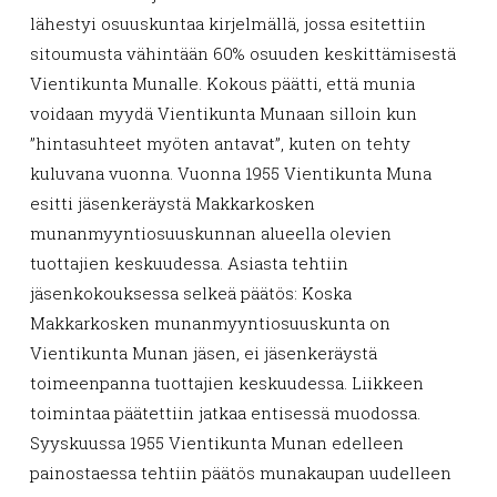
lähestyi osuuskuntaa kirjelmällä, jossa esitettiin
sitoumusta vähintään 60% osuuden keskittämisestä
Vientikunta Munalle. Kokous päätti, että munia
voidaan myydä Vientikunta Munaan silloin kun
”hintasuhteet myöten antavat”, kuten on tehty
kuluvana vuonna. Vuonna 1955 Vientikunta Muna
esitti jäsenkeräystä Makkarkosken
munanmyyntiosuuskunnan alueella olevien
tuottajien keskuudessa. Asiasta tehtiin
jäsenkokouksessa selkeä päätös: Koska
Makkarkosken munanmyyntiosuuskunta on
Vientikunta Munan jäsen, ei jäsenkeräystä
toimeenpanna tuottajien keskuudessa. Liikkeen
toimintaa päätettiin jatkaa entisessä muodossa.
Syyskuussa 1955 Vientikunta Munan edelleen
painostaessa tehtiin päätös munakaupan uudelleen