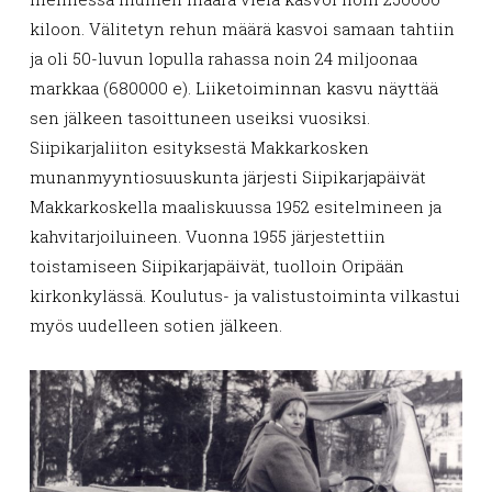
kiloon. Välitetyn rehun määrä kasvoi samaan tahtiin
ja oli 50-luvun lopulla rahassa noin 24 miljoonaa
markkaa (680000 e). Liiketoiminnan kasvu näyttää
sen jälkeen tasoittuneen useiksi vuosiksi.
Siipikarjaliiton esityksestä Makkarkosken
munanmyyntiosuuskunta järjesti Siipikarjapäivät
Makkarkoskella maaliskuussa 1952 esitelmineen ja
kahvitarjoiluineen. Vuonna 1955 järjestettiin
toistamiseen Siipikarjapäivät, tuolloin Oripään
kirkonkylässä. Koulutus- ja valistustoiminta vilkastui
myös uudelleen sotien jälkeen.