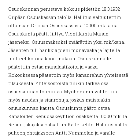
Osuuskunnan perustava kokous pidettiin 18.3.1932
Oripään Osuuskassan talolla. Hallitus valtuutettiin
ottamaan Oripään Osuuskassasta 10000 mk laina.
Osuuskunta päätti liittyä Vientikunta Munan
jäseneksi. Osuusmaksuksi määrättiin yksi mk/kana.
Jäsenten tuli hankkia pieni munavaaka ja lajitella
tuotteet kotona koon mukaan. Osuuskunnalle
päätettiin ostaa munalaatikoita ja vaaka.
Kokouksessa päätettiin myös kananrehun yhteisestä
tilauksesta. Yhteisostoista tulikin tärkeä osa
osuuskunnan toimintaa. Myöhemmin välitettiin
myös naudan ja sianrehuja, joskus maissiakin
osuuskunnan kautta. Osuuskunta päätti ostaa
Kanaloiden Rehuosakeyhtiön osakkeita 10000 mk:lla.
Rehun jakajaksi palkattiin Kalle Lehto. Hallitus valitsi
puheenjohtajakseen Antti Nummelan ja varalle