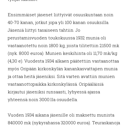
Ensimmäiset jäsenet liittyivät osuuskuntaan noin
40-70 kanan, jotkut jopa yli 100 kanan osuuksilla.
Jäseniä liittyi tasaiseen tahtiin. Jo
perustamisvuoden toukokuussa 1932 munia oli
vastaanotettu noin 1800 kg, joista tilitettiin 21500 mk
(nyk. 8000 euroa). Munien keskihinta oli 11,70 mk/kg
(4,30 e). Vuodesta 1934 alkaen päätettiin vastaanottaa
myös Oripään kirkonkylän kanankasvattajien munia
ja ottaa heitä jäseniksi. Sitä varten avattiin munien
vastaanottopaikka kirkonkylässä. Oripääläisiä
kirjautui jäseniksi runsaasti, lyhyessä ajassa
yhteensä noin 3000:lla osuudella.
Vuoden 1934 aikana jäsenille oli maksettu munista
840000 mk (nykyrahassa 320000 euroa). Teuraskanoja