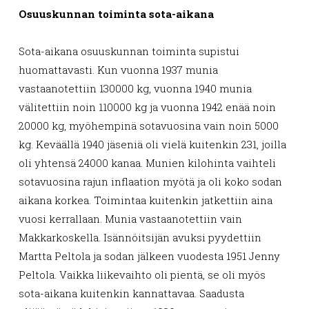
Osuuskunnan toiminta sota-aikana
Sota-aikana osuuskunnan toiminta supistui
huomattavasti. Kun vuonna 1937 munia
vastaanotettiin 130000 kg, vuonna 1940 munia
välitettiin noin 110000 kg ja vuonna 1942 enää noin
20000 kg, myöhempinä sotavuosina vain noin 5000
kg. Keväällä 1940 jäseniä oli vielä kuitenkin 231, joilla
oli yhtensä 24000 kanaa. Munien kilohinta vaihteli
sotavuosina rajun inflaation myötä ja oli koko sodan
aikana korkea. Toimintaa kuitenkin jatkettiin aina
vuosi kerrallaan. Munia vastaanotettiin vain
Makkarkoskella. Isännöitsijän avuksi pyydettiin
Martta Peltola ja sodan jälkeen vuodesta 1951 Jenny
Peltola. Vaikka liikevaihto oli pientä, se oli myös
sota-aikana kuitenkin kannattavaa. Saadusta