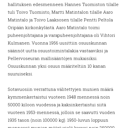
hallituksen edesmenneen Hannes Tuomiston tilalle
tuli Toivo Tuomisto, Martti Matintalon tilalle Aaro
Matintalo ja Toivo Laaksosen tilalle Pentti Peltola
Oripään kirkonkylästä. Aaro Matintalo toimi
puheenjohtajana ja varapuheenjohtajana oli Vihtori
Kulmanen. Vuonna 1956 uusittiin osuuskunnan
säännöt uutta osuustoimintalakia vastaaviksi ja
Pellervoseuran mallisääntöjen mukaisiksi.
Osuuskunnan yksi osuus määriteltiin 10 kanan
suuruiseksi.
Sotavuosiin verrattuna välitettyjen munien määrä
kymmenkertaistui vuoteen 1948 mennessä noin
50000 kiloon vuodessa ja kaksinkertaistui siitä
vuoteen 1953-mennessä, jolloin se saavutti vuoden
1935 tason (noin 100000 kg). 1950-luvun loppuun
mennessä munien määrä vielä kasvoi noin 250000